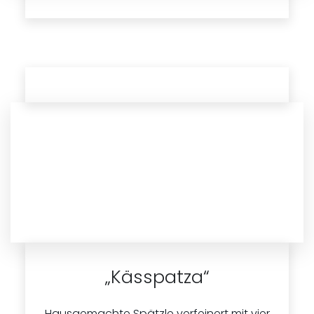
„Kässpatza“
Hausgemachte Spätzle verfeinert mit vier