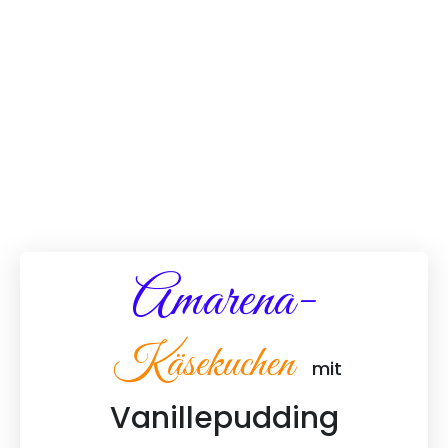
Amarena-
Käsekuchen
mit
Vanillepudding