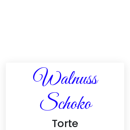
Walnuss
Schoko
Torte